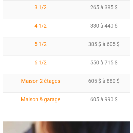
3 1/2
265 à 385 $
4 1/2
330 à 440 $
5 1/2
385 $ à 605 $
6 1/2
550 à 715 $
Maison 2 étages
605 $ à 880 $
Maison & garage
605 à 990 $