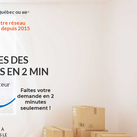
Québec ou au
tre réseau
 depuis 2015
ES DES
 EN 2 MIN
teur
 À
 LE